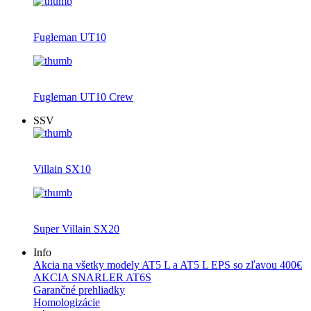
Fugleman UT10
Fugleman UT10 Crew
SSV
Villain SX10
Super Villain SX20
Info
Akcia na všetky modely AT5 L a AT5 L EPS so zľavou 400€
AKCIA SNARLER AT6S
Garančné prehliadky
Homologizácie