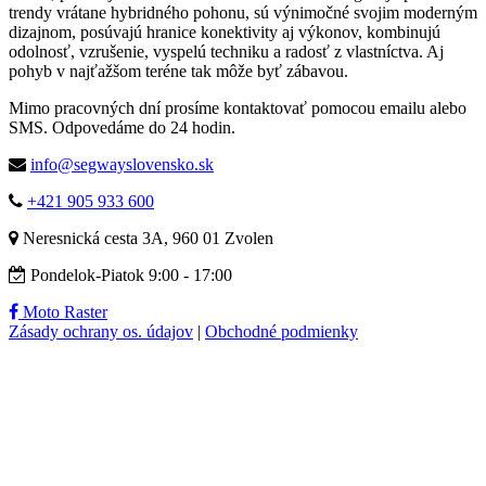
trendy vrátane hybridného pohonu, sú výnimočné svojim moderným
dizajnom, posúvajú hranice konektivity aj výkonov, kombinujú
odolnosť, vzrušenie, vyspelú techniku a radosť z vlastníctva. Aj
pohyb v najťažšom teréne tak môže byť zábavou.
Mimo pracovných dní prosíme kontaktovať pomocou emailu alebo
SMS. Odpovedáme do 24 hodin.
info@segwayslovensko.sk
+421 905 933 600
Neresnická cesta 3A, 960 01 Zvolen
Pondelok-Piatok 9:00 - 17:00
Moto Raster
Zásady ochrany os. údajov
|
Obchodné podmienky