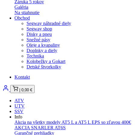
Záruka 5 rokov
Galéria
Na stiahnutie
Obchod
Segway náhradné diely
Segway shop
Disky a pneu
Snežné pásy
Oleje a kvapaliny
Doplnky a diely
Technika
Kolobežky a Gokart
Detské štvorkolky
Kontakt
|
0,00
€
ATV
UTV
SSV
Info
Akcia na všetky modely AT5 L a AT5 L EPS so zľavou 400€
AKCIA SNARLER AT6S
Garančné prehliadky