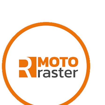
20% zľava na záručné prehliadky štvrokoliek zakúpených u nás.
Dovoz v rámci Slovenska gratis, teraz s novým farebným displejom
ku každej AT5, AT6 a AT10.