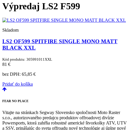
Výpredaj LS2 F599
Skladom
LS2 OF599 SPITFIRE SINGLE MONO MATT
BLACK XXL
Kód produktu: 305991011XXL
81 €
bez DPH:
65,85 €
Pridať do košíka
FEAR
NO PLACE
Vitajte na stránkach Segway Slovensko spoločnosti Moto Raster
s.r.o., autorizovaného predajcu produktov offroadovej divízie
Powersports, ktorá zahŕňa robustné americké štvorkolky ATV, UTV
a SSV, prinášajúc do sveta offroadu nové technológie aj úplne nové