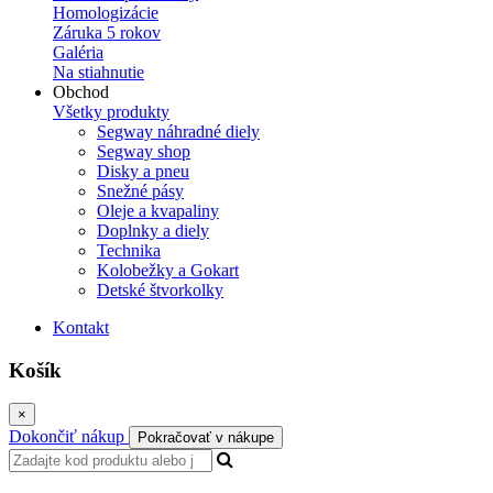
Homologizácie
Záruka 5 rokov
Galéria
Na stiahnutie
Obchod
Všetky produkty
Segway náhradné diely
Segway shop
Disky a pneu
Snežné pásy
Oleje a kvapaliny
Doplnky a diely
Technika
Kolobežky a Gokart
Detské štvorkolky
Kontakt
Košík
×
Dokončiť nákup
Pokračovať v nákupe