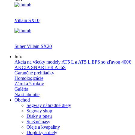
Villain SX10
Super Villain SX20
Info
Akcia na všetky modely AT5 L a AT5 L EPS so zľavou 400€
AKCIA SNARLER AT6S
Garančné prehliadky
Homologizácie
Záruka 5 rokov
Galéria
Na stiahnutie
Obchod
Segway náhradné diely
Segway shop
Disky a pneu
Snežné pásy
Oleje a kvapaliny
Doplnky a diely