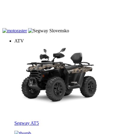
20% zľava na záručné prehliadky štvrokoliek zakúpených u nás.
Dovoz v rámci Slovenska gratis, teraz s novým farebným displejom
ku každej AT5, AT6 a AT10.
ATV
Segway AT5