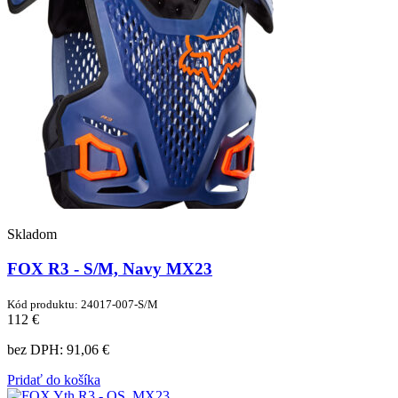
Skladom
FOX R3 - S/M, Navy MX23
Kód produktu: 24017-007-S/M
112 €
bez DPH:
91,06 €
Pridať do košíka