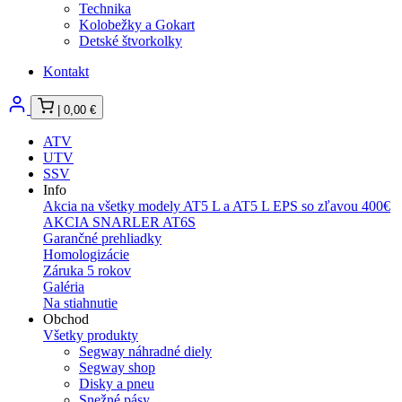
Technika
Kolobežky a Gokart
Detské štvorkolky
Kontakt
|
0,00
€
ATV
UTV
SSV
Info
Akcia na všetky modely AT5 L a AT5 L EPS so zľavou 400€
AKCIA SNARLER AT6S
Garančné prehliadky
Homologizácie
Záruka 5 rokov
Galéria
Na stiahnutie
Obchod
Všetky produkty
Segway náhradné diely
Segway shop
Disky a pneu
Snežné pásy