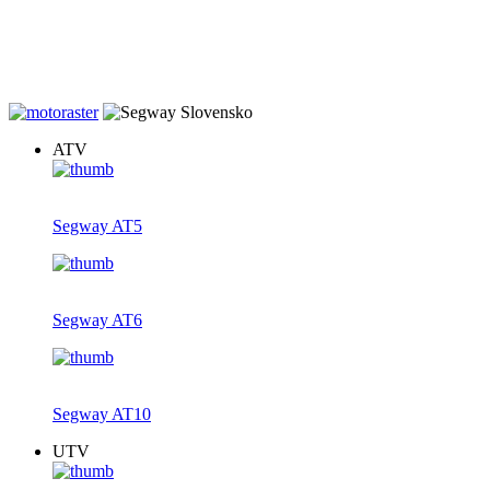
20% zľava na záručné prehliadky štvrokoliek zakúpených u nás.
Dovoz v rámci Slovenska gratis, teraz s novým farebným displejom
ku každej AT5, AT6 a AT10.
ATV
Segway AT5
Segway AT6
Segway AT10
UTV