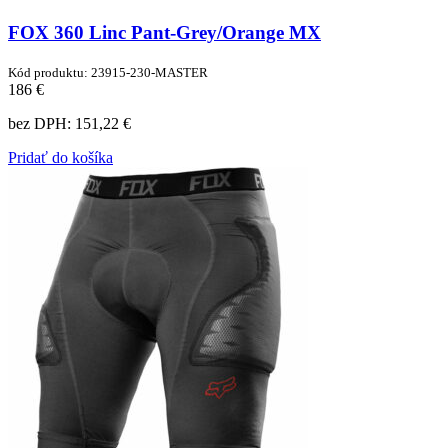
FOX 360 Linc Pant-Grey/Orange MX
Kód produktu: 23915-230-MASTER
186 €
bez DPH:
151,22 €
Pridať do košíka