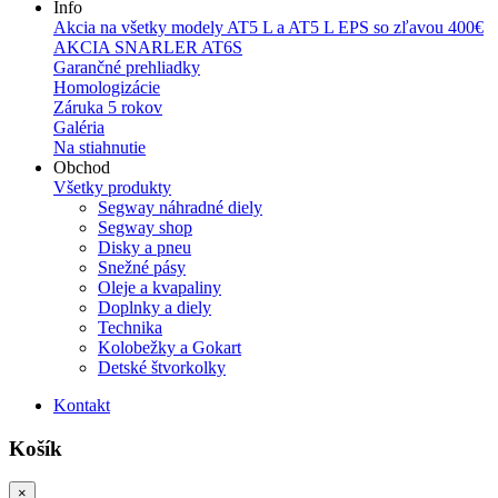
Info
Akcia na všetky modely AT5 L a AT5 L EPS so zľavou 400€
AKCIA SNARLER AT6S
Garančné prehliadky
Homologizácie
Záruka 5 rokov
Galéria
Na stiahnutie
Obchod
Všetky produkty
Segway náhradné diely
Segway shop
Disky a pneu
Snežné pásy
Oleje a kvapaliny
Doplnky a diely
Technika
Kolobežky a Gokart
Detské štvorkolky
Kontakt
Košík
×