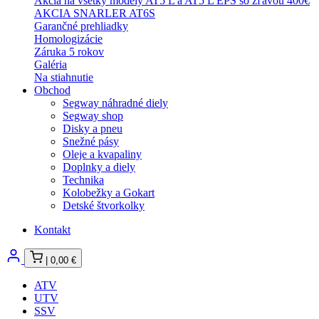
Akcia na všetky modely AT5 L a AT5 L EPS so zľavou 400€
AKCIA SNARLER AT6S
Garančné prehliadky
Homologizácie
Záruka 5 rokov
Galéria
Na stiahnutie
Obchod
Segway náhradné diely
Segway shop
Disky a pneu
Snežné pásy
Oleje a kvapaliny
Doplnky a diely
Technika
Kolobežky a Gokart
Detské štvorkolky
Kontakt
|
0,00
€
ATV
UTV
SSV