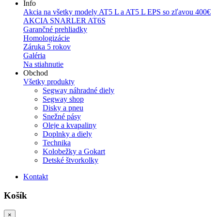
Info
Akcia na všetky modely AT5 L a AT5 L EPS so zľavou 400€
AKCIA SNARLER AT6S
Garančné prehliadky
Homologizácie
Záruka 5 rokov
Galéria
Na stiahnutie
Obchod
Všetky produkty
Segway náhradné diely
Segway shop
Disky a pneu
Snežné pásy
Oleje a kvapaliny
Doplnky a diely
Technika
Kolobežky a Gokart
Detské štvorkolky
Kontakt
Košík
×