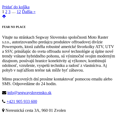
Pridať do košíka
1
2
3
…
12
Ďalšia »
FEAR
NO PLACE
Vitajte na stránkach Segway Slovensko spoločnosti Moto Raster
s.r.o., autorizovaného predajcu produktov offroadovej divízie
Powersports, ktorá zahŕňa robustné americké štvorkolky ATV, UTV
a SSV, prinášajúc do sveta offroadu nové technológie aj úplne nové
trendy vrátane hybridného pohonu, sú výnimočné svojim moderným
dizajnom, posúvajú hranice konektivity aj výkonov, kombinujú
odolnosť, vzrušenie, vyspelú techniku a radosť z vlastníctva. Aj
pohyb v najťažšom teréne tak môže byť zábavou.
Mimo pracovných dní prosíme kontaktovať pomocou emailu alebo
SMS. Odpovedáme do 24 hodin.
info@segwayslovensko.sk
+421 905 933 600
Neresnická cesta 3A, 960 01 Zvolen