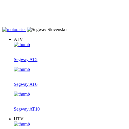
20% zľava na záručné prehliadky štvrokoliek zakúpených u nás.
Dovoz v rámci Slovenska gratis, teraz s novým farebným displejom
ku každej AT5, AT6 a AT10.
ATV
Segway AT5
Segway AT6
Segway AT10
UTV