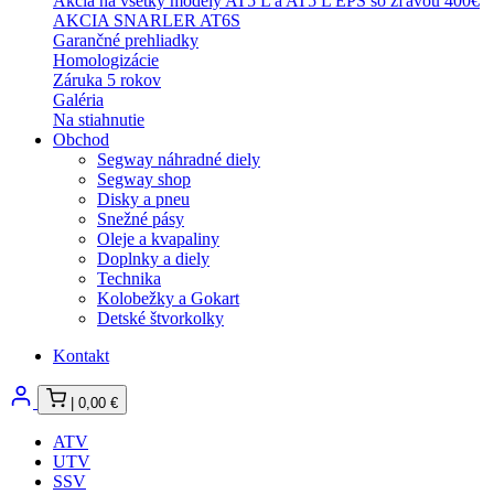
Akcia na všetky modely AT5 L a AT5 L EPS so zľavou 400€
AKCIA SNARLER AT6S
Garančné prehliadky
Homologizácie
Záruka 5 rokov
Galéria
Na stiahnutie
Obchod
Segway náhradné diely
Segway shop
Disky a pneu
Snežné pásy
Oleje a kvapaliny
Doplnky a diely
Technika
Kolobežky a Gokart
Detské štvorkolky
Kontakt
|
0,00
€
ATV
UTV
SSV