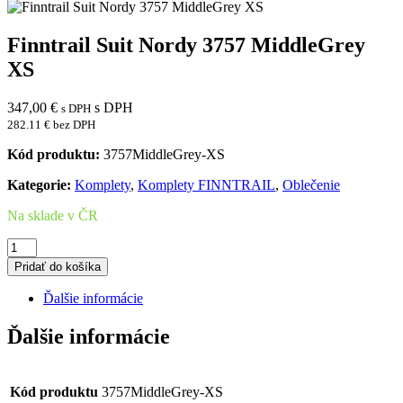
Finntrail Suit Nordy 3757 MiddleGrey
XS
347,00
€
s DPH
s DPH
282.11 € bez DPH
Kód produktu:
3757MiddleGrey-XS
Kategorie:
Komplety
,
Komplety FINNTRAIL
,
Oblečenie
Na sklade v ČR
množstvo
Finntrail
Pridať do košíka
Suit
Nordy
Ďalšie informácie
3757
MiddleGrey
Ďalšie informácie
XS
Kód produktu
3757MiddleGrey-XS