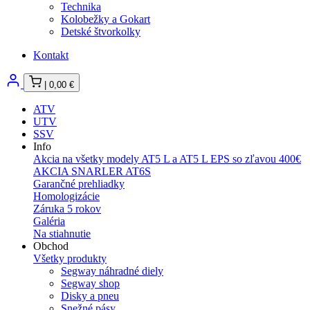
Technika
Kolobežky a Gokart
Detské štvorkolky
Kontakt
|
0,00
€
ATV
UTV
SSV
Info
Akcia na všetky modely AT5 L a AT5 L EPS so zľavou 400€
AKCIA SNARLER AT6S
Garančné prehliadky
Homologizácie
Záruka 5 rokov
Galéria
Na stiahnutie
Obchod
Všetky produkty
Segway náhradné diely
Segway shop
Disky a pneu
Snežné pásy