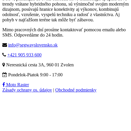
trendy vrátane hybridného pohonu, sú výnimočné svojim moderným
dizajnom, posúvajú hranice konektivity aj výkonov, kombinujú
odolnosť, vzrušenie, vyspelú techniku a radosť z vlastníctva. Aj
pohyb v najťažšom teréne tak môže byť zábavou.
Mimo pracovných dní prosíme kontaktovať pomocou emailu alebo
SMS. Odpovedáme do 24 hodin.
info@segwayslovensko.sk
+421 905 933 600
Neresnická cesta 3A, 960 01 Zvolen
Pondelok-Piatok 9:00 - 17:00
Moto Raster
Zásady ochrany os. údajov
|
Obchodné podmienky