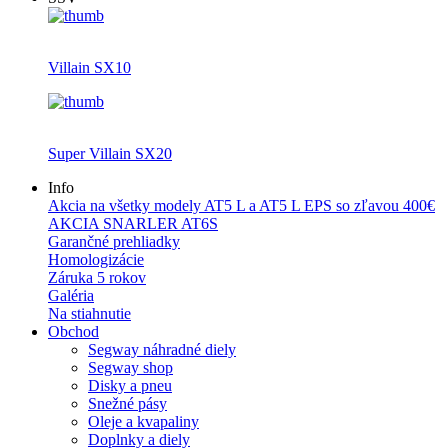
Villain SX10
Super Villain SX20
Info
Akcia na všetky modely AT5 L a AT5 L EPS so zľavou 400€
AKCIA SNARLER AT6S
Garančné prehliadky
Homologizácie
Záruka 5 rokov
Galéria
Na stiahnutie
Obchod
Segway náhradné diely
Segway shop
Disky a pneu
Snežné pásy
Oleje a kvapaliny
Doplnky a diely