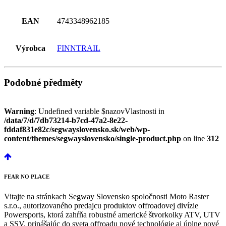
EAN
4743348962185
Výrobca
FINNTRAIL
Podobné předměty
Warning
: Undefined variable $nazovVlastnosti in
/data/7/d/7db73214-b7cd-47a2-8e22-
fddaf831e82c/segwayslovensko.sk/web/wp-
content/themes/segwayslovensko/single-product.php
on line
312
FEAR
NO PLACE
Vitajte na stránkach Segway Slovensko spoločnosti Moto Raster
s.r.o., autorizovaného predajcu produktov offroadovej divízie
Powersports, ktorá zahŕňa robustné americké štvorkolky ATV, UTV
a SSV, prinášajúc do sveta offroadu nové technológie aj úplne nové