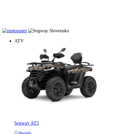
20% zľava na záručné prehliadky štvrokoliek zakúpených u nás.
Dovoz v rámci Slovenska gratis, teraz s novým farebným displejom
ku každej AT5, AT6 a AT10.
ATV
Segway AT5