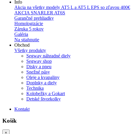
Info
Akcia na všetky modely AT5 L a AT5 L EPS so zľavou 400€
AKCIA SNARLER AT6S
Garančné prehliadky
Homologizácie
Záruka 5 rokov
Galéria
Na stiahnutie
Obchod
Všetky produkty
Segway náhradné diely
Segway shop
Disky a pneu
Snežné pásy
Oleje a kvapaliny
Doplnky a diely
Technika
Kolobežky a Gokart
Detské štvorkolky
Kontakt
Košík
×