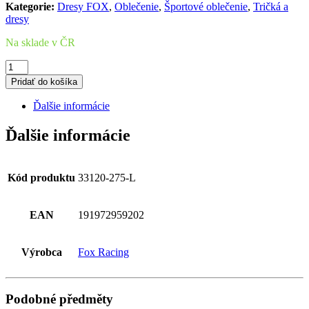
Kategorie:
Dresy FOX
,
Oblečenie
,
Športové oblečenie
,
Tričká a
dresy
Na sklade v ČR
množstvo
FOX
Pridať do košíka
180
Race
Ďalšie informácie
Spec
Jersey
Ďalšie informácie
Kód produktu
33120-275-L
EAN
191972959202
Výrobca
Fox Racing
Podobné předměty