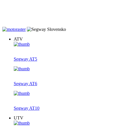
20% zľava na záručné prehliadky štvrokoliek zakúpených u nás.
Dovoz v rámci Slovenska gratis, teraz s novým farebným displejom
ku každej AT5, AT6 a AT10.
ATV
Segway AT5
Segway AT6
Segway AT10
UTV