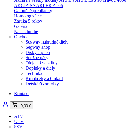
Akcia na všetky modely AT5 L a AT5 L EPS so zľavou 400€
AKCIA SNARLER AT6S
Garančné prehliadky
Homologizácie
Záruka 5 rokov
Galéria
Na stiahnutie
Obchod
Segway náhradné diely
Segway shop
Disky a pneu
Snežné pásy
Oleje a kvapaliny
Doplnky a diely
Technika
Kolobežky a Gokart
Detské štvorkolky
Kontakt
|
0,00
€
ATV
UTV
SSV