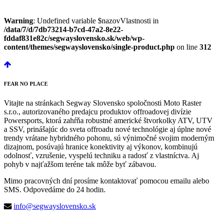
Warning
: Undefined variable $nazovVlastnosti in
/data/7/d/7db73214-b7cd-47a2-8e22-
fddaf831e82c/segwayslovensko.sk/web/wp-
content/themes/segwayslovensko/single-product.php
on line
312
FEAR
NO PLACE
Vitajte na stránkach Segway Slovensko spoločnosti Moto Raster
s.r.o., autorizovaného predajcu produktov offroadovej divízie
Powersports, ktorá zahŕňa robustné americké štvorkolky ATV, UTV
a SSV, prinášajúc do sveta offroadu nové technológie aj úplne nové
trendy vrátane hybridného pohonu, sú výnimočné svojim moderným
dizajnom, posúvajú hranice konektivity aj výkonov, kombinujú
odolnosť, vzrušenie, vyspelú techniku a radosť z vlastníctva. Aj
pohyb v najťažšom teréne tak môže byť zábavou.
Mimo pracovných dní prosíme kontaktovať pomocou emailu alebo
SMS. Odpovedáme do 24 hodin.
info@segwayslovensko.sk