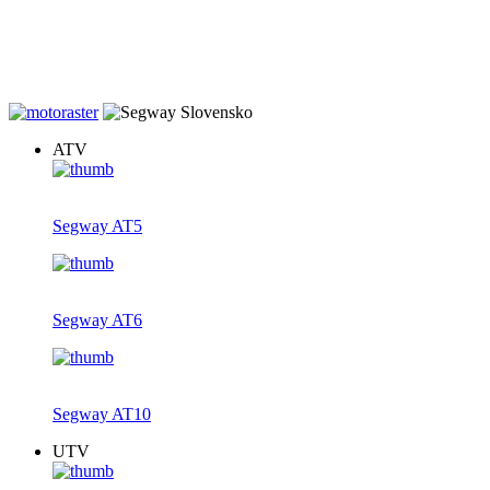
20% zľava na záručné prehliadky štvrokoliek zakúpených u nás.
Dovoz v rámci Slovenska gratis, teraz s novým farebným displejom
ku každej AT5, AT6 a AT10.
ATV
Segway AT5
Segway AT6
Segway AT10
UTV