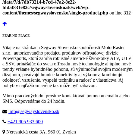
/data/7/d/7db73214-b7cd-47a2-8e22-
fddaf831e82c/segwayslovensko.sk/web/wp-
content/themes/segwayslovensko/single-product.php
on line
312
FEAR
NO PLACE
Vitajte na stránkach Segway Slovensko spoločnosti Moto Raster
s.r.o., autorizovaného predajcu produktov offroadovej divízie
Powersports, ktorá zahŕňa robustné americké štvorkolky ATV, UTV
a SSV, prinášajúc do sveta offroadu nové technológie aj úplne nové
trendy vrátane hybridného pohonu, sú výnimočné svojim moderným
dizajnom, posúvajú hranice konektivity aj výkonov, kombinujú
odolnosť, vzrušenie, vyspelú techniku a radosť z vlastníctva. Aj
pohyb v najťažšom teréne tak môže byť zábavou.
Mimo pracovných dní prosíme kontaktovať pomocou emailu alebo
SMS. Odpovedáme do 24 hodin.
info@segwayslovensko.sk
+421 905 933 600
Neresnická cesta 3A, 960 01 Zvolen