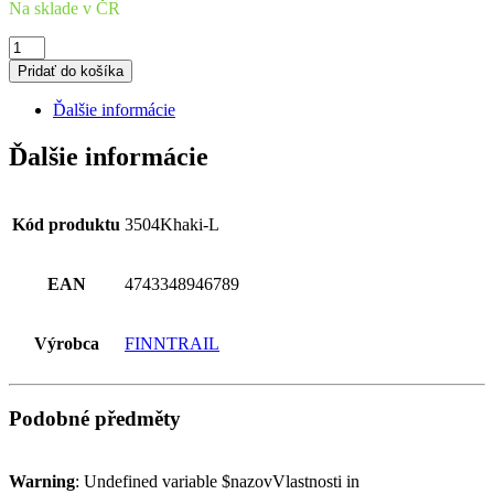
Na sklade v ČR
množstvo
Jacket
Pridať do košíka
LightSuit
Khaki
Ďalšie informácie
L
Ďalšie informácie
Kód produktu
3504Khaki-L
EAN
4743348946789
Výrobca
FINNTRAIL
Podobné předměty
Warning
: Undefined variable $nazovVlastnosti in