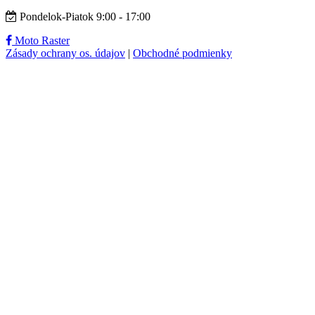
Pondelok-Piatok 9:00 - 17:00
Moto Raster
Zásady ochrany os. údajov
|
Obchodné podmienky