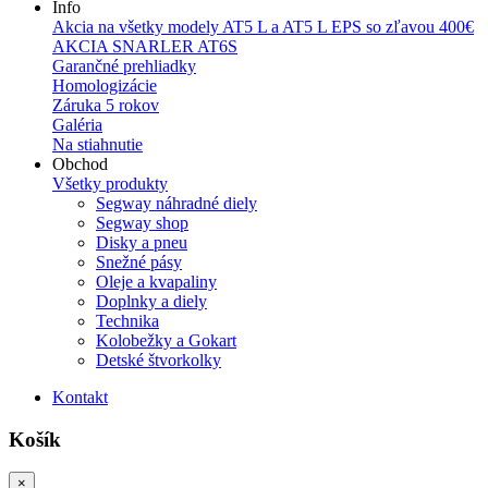
Info
Akcia na všetky modely AT5 L a AT5 L EPS so zľavou 400€
AKCIA SNARLER AT6S
Garančné prehliadky
Homologizácie
Záruka 5 rokov
Galéria
Na stiahnutie
Obchod
Všetky produkty
Segway náhradné diely
Segway shop
Disky a pneu
Snežné pásy
Oleje a kvapaliny
Doplnky a diely
Technika
Kolobežky a Gokart
Detské štvorkolky
Kontakt
Košík
×