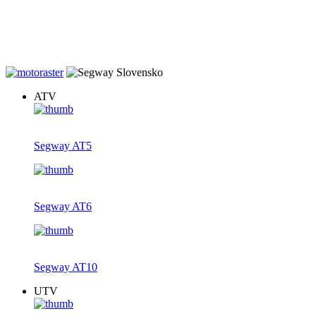
20% zľava na záručné prehliadky štvrokoliek zakúpených u nás.
Dovoz v rámci Slovenska gratis, teraz s novým farebným displejom
ku každej AT5, AT6 a AT10.
ATV
Segway AT5
Segway AT6
Segway AT10
UTV