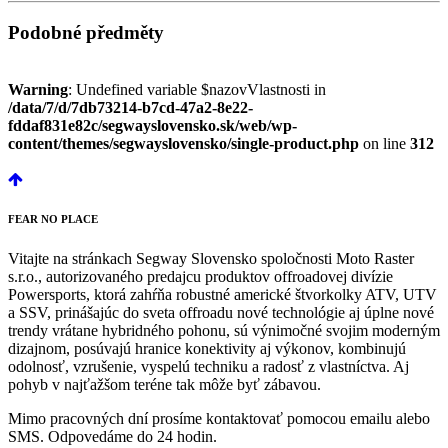
Podobné předměty
Warning
: Undefined variable $nazovVlastnosti in
/data/7/d/7db73214-b7cd-47a2-8e22-
fddaf831e82c/segwayslovensko.sk/web/wp-
content/themes/segwayslovensko/single-product.php
on line
312
FEAR
NO PLACE
Vitajte na stránkach Segway Slovensko spoločnosti Moto Raster
s.r.o., autorizovaného predajcu produktov offroadovej divízie
Powersports, ktorá zahŕňa robustné americké štvorkolky ATV, UTV
a SSV, prinášajúc do sveta offroadu nové technológie aj úplne nové
trendy vrátane hybridného pohonu, sú výnimočné svojim moderným
dizajnom, posúvajú hranice konektivity aj výkonov, kombinujú
odolnosť, vzrušenie, vyspelú techniku a radosť z vlastníctva. Aj
pohyb v najťažšom teréne tak môže byť zábavou.
Mimo pracovných dní prosíme kontaktovať pomocou emailu alebo
SMS. Odpovedáme do 24 hodin.