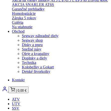
Akcia na všetky modely AT5 L a AT5 L EPS so zľavou 400€
AKCIA SNARLER AT6S
Garančné prehliadky
Homologizácie
Záruka 5 rokov
Galéria
Na stiahnutie
Obchod
Segway náhradné diely
Segway shop
Disky a pneu
Snežné pásy
Oleje a kvapaliny
Doplnky a diely
Technika
Kolobežky a Gokart
Detské štvorkolky
Kontakt
|
0,00
€
ATV
UTV
SSV