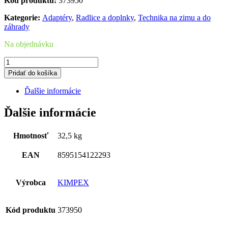
Kód produktu:
373950
Kategorie:
Adaptéry
,
Radlice a doplnky
,
Technika na zimu a do
záhrady
Na objednávku
množstvo
Kimpex
Pridať do košíka
Push
Frame
Ďalšie informácie
SNG
2
Ďalšie informácie
ATV
Hmotnosť
32,5 kg
EAN
8595154122293
Výrobca
KIMPEX
Kód produktu
373950