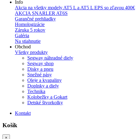
Info
Akcia na všetky modely AT5 L a AT5 L EPS so zľavou 400€
AKCIA SNARLER AT6S
Garančné prehliadky
Homologizácie
Záruka 5 rokov
Galéria
Na stiahnutie
Obchod
Všetky produkty
Segway náhradné diely
Segway shop
Disky a pneu
Snežné pásy
Oleje a kvapaliny
Doplnky a diely
Technika
Kolobežky a Gokart
Detské štvorkolky
Kontakt
Košík
×