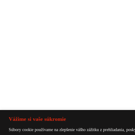
Vážime si vaše súkromie
Súbory cookie používame na zlepšenie vášho zážitku z prehliadania, posk