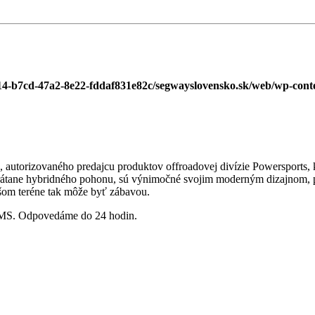
14-b7cd-47a2-8e22-fddaf831e82c/segwayslovensko.sk/web/wp-conte
o., autorizovaného predajcu produktov offroadovej divízie Powersports
 vrátane hybridného pohonu, sú výnimočné svojim moderným dizajnom, 
žšom teréne tak môže byť zábavou.
SMS. Odpovedáme do 24 hodin.