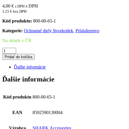
4,00
€
s DPH
s DPH
3.25 € bez DPH
Kód produktu:
800-00-65-1
Kategorie:
Ochranné diely štvorkoliek
,
Príslušenstvo
Na sklade v ČR
množstvo
SHARK
Pridať do košíka
Skidplate
SEGWAY
Ďalšie informácie
AT5
-
Ďalšie informácie
mouting
kit
assembly
Kód produktu
800-00-65-1
EAN
8592590130004
Výrobca
SHARK Accessories