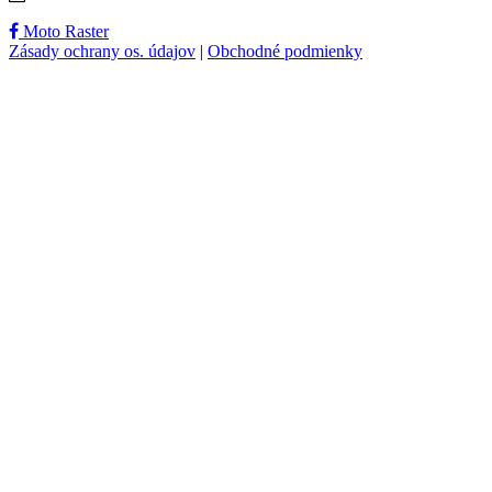
Moto Raster
Zásady ochrany os. údajov
|
Obchodné podmienky