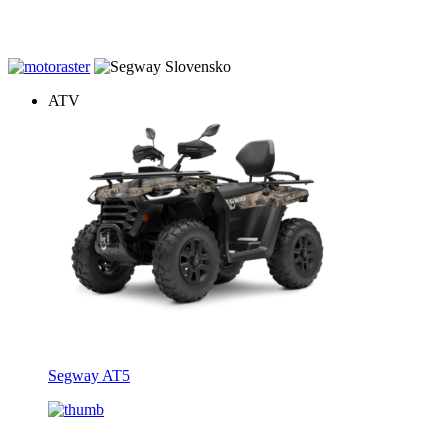
20% zľava na záručné prehliadky štvrokoliek zakúpených u nás. Dov
ATV
Segway AT5