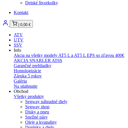
Detské štvorkolky
Kontakt
|
0,00
€
ATV
UTV
SSV
Info
Akcia na všetky modely AT5 L a AT5 L EPS so zľavou 400€
AKCIA SNARLER AT6S
Garančné prehliadky
Homologizácie
Záruka 5 rokov
Galéria
Na stiahnutie
Obchod
Všetky produkty
Segway náhradné diely
Segway shop
Disky a pneu
Snežné pásy
Oleje a kvapaliny
Doplnky a diely