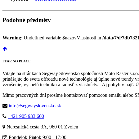
Podobné předměty
Warning
: Undefined variable $nazovVlastnosti in
/data/7/d/7db732
FEAR
NO PLACE
Vitajte na stránkach Segway Slovensko spoločnosti Moto Raster s.r.
prinášajúc do sveta offroadu nové technológie aj úplne nové trendy
vzrušenie, vyspelú techniku a radosť z vlastníctva. Aj pohyb v najťa
Mimo pracovných dní prosíme kontaktovať pomocou emailu alebo 
info@segwayslovensko.sk
+421 905 933 600
Neresnická cesta 3A, 960 01 Zvolen
Pondelok-Piatok 9:00 - 17:00