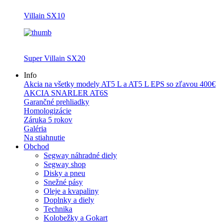
Villain SX10
Super Villain SX20
Info
Akcia na všetky modely AT5 L a AT5 L EPS so zľavou 400€
AKCIA SNARLER AT6S
Garančné prehliadky
Homologizácie
Záruka 5 rokov
Galéria
Na stiahnutie
Obchod
Segway náhradné diely
Segway shop
Disky a pneu
Snežné pásy
Oleje a kvapaliny
Doplnky a diely
Technika
Kolobežky a Gokart