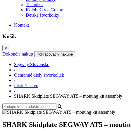
Technika
Kolobežky a Gokart
Detské štvorkolky
Kontakt
Košík
×
Dokončiť nákup
Pokračovať v nákupe
Segway Slovensko
/
Ochranné diely štvorkoliek
/
Príslušenstvo
/
SHARK Skidplate SEGWAY AT5 – mouting kit assembly
SHARK Skidplate SEGWAY AT5 – mouting