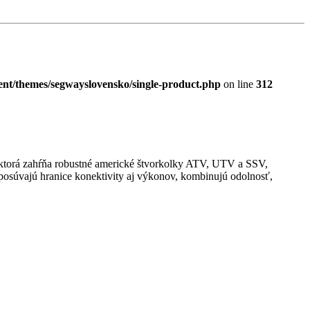
nt/themes/segwayslovensko/single-product.php
on line
312
, ktorá zahŕňa robustné americké štvorkolky ATV, UTV a SSV,
posúvajú hranice konektivity aj výkonov, kombinujú odolnosť,