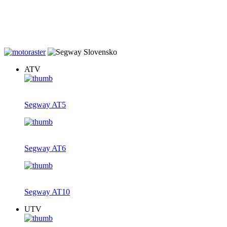
20% zľava na záručné prehliadky štvrokoliek zakúpených u nás.
Dovoz v rámci Slovenska gratis, teraz s novým farebným displejom
ku každej AT5, AT6 a AT10.
ATV
Segway AT5
Segway AT6
Segway AT10
UTV