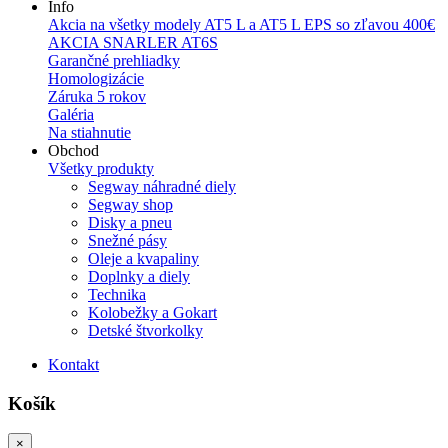
Info
Akcia na všetky modely AT5 L a AT5 L EPS so zľavou 400€
AKCIA SNARLER AT6S
Garančné prehliadky
Homologizácie
Záruka 5 rokov
Galéria
Na stiahnutie
Obchod
Všetky produkty
Segway náhradné diely
Segway shop
Disky a pneu
Snežné pásy
Oleje a kvapaliny
Doplnky a diely
Technika
Kolobežky a Gokart
Detské štvorkolky
Kontakt
Košík
×