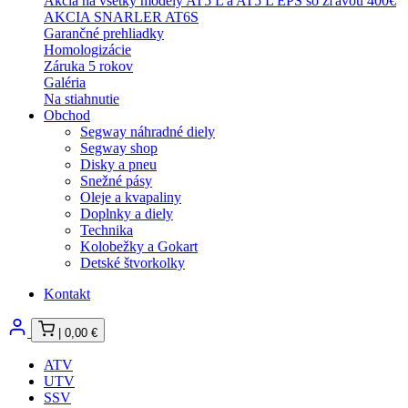
Akcia na všetky modely AT5 L a AT5 L EPS so zľavou 400€
AKCIA SNARLER AT6S
Garančné prehliadky
Homologizácie
Záruka 5 rokov
Galéria
Na stiahnutie
Obchod
Segway náhradné diely
Segway shop
Disky a pneu
Snežné pásy
Oleje a kvapaliny
Doplnky a diely
Technika
Kolobežky a Gokart
Detské štvorkolky
Kontakt
|
0,00
€
ATV
UTV
SSV