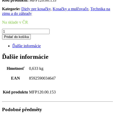
Kód produktu:
MFP120.00.153
Kategorie:
Diely pre kosačky
,
Kosačky a mulčovače
,
Technika na
zimu a do záhrady
Na sklade v ČR
množstvo
TENSIONER
Pridať do košíka
Ďalšie informácie
Ďalšie informácie
Hmotnosť
0,633 kg
EAN
8592590034647
Kód produktu
MFP120.00.153
Podobné předměty