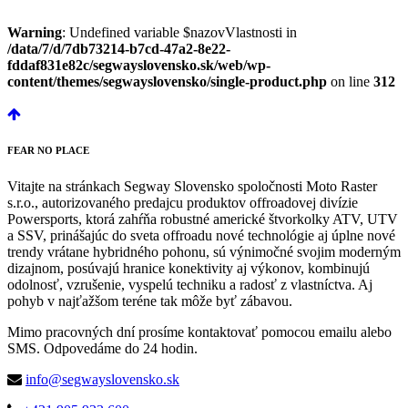
Warning
: Undefined variable $nazovVlastnosti in
/data/7/d/7db73214-b7cd-47a2-8e22-
fddaf831e82c/segwayslovensko.sk/web/wp-
content/themes/segwayslovensko/single-product.php
on line
312
FEAR
NO PLACE
Vitajte na stránkach Segway Slovensko spoločnosti Moto Raster
s.r.o., autorizovaného predajcu produktov offroadovej divízie
Powersports, ktorá zahŕňa robustné americké štvorkolky ATV, UTV
a SSV, prinášajúc do sveta offroadu nové technológie aj úplne nové
trendy vrátane hybridného pohonu, sú výnimočné svojim moderným
dizajnom, posúvajú hranice konektivity aj výkonov, kombinujú
odolnosť, vzrušenie, vyspelú techniku a radosť z vlastníctva. Aj
pohyb v najťažšom teréne tak môže byť zábavou.
Mimo pracovných dní prosíme kontaktovať pomocou emailu alebo
SMS. Odpovedáme do 24 hodin.
info@segwayslovensko.sk