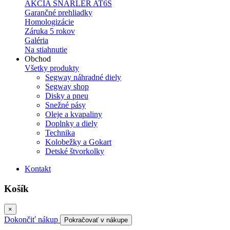
AKCIA SNARLER AT6S
Garančné prehliadky
Homologizácie
Záruka 5 rokov
Galéria
Na stiahnutie
Obchod
Všetky produkty
Segway náhradné diely
Segway shop
Disky a pneu
Snežné pásy
Oleje a kvapaliny
Doplnky a diely
Technika
Kolobežky a Gokart
Detské štvorkolky
Kontakt
Košík
×
Dokončiť nákup
Pokračovať v nákupe