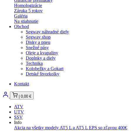
Garančné prehliadky
Homologizácie
Záruka 5 rokov
Galéria
Na stiahnutie
Obchod
Segway náhradné diely
Segway shop
Disky a pneu
Snežné pásy
Oleje a kvapaliny
Doplnky a diely
Technika
Kolobežky a Gokart
Detské štvorkolky
Kontakt
|
0,00
€
ATV
UTV
SSV
Info
Akcia na všetky modely AT5 L a AT5 L EPS so zľavou 400€