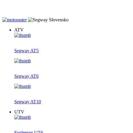
20% zľava na záručné prehliadky štvrokoliek zakúpených u nás. Dov
ATV
Segway AT5
Segway AT6
Segway AT10
UTV
Fugleman UT6