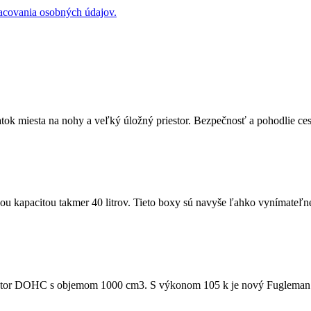
covania osobných údajov.
ok miesta na nohy a veľký úložný priestor. Bezpečnosť a pohodlie cest
u kapacitou takmer 40 litrov. Tieto boxy sú navyše ľahko vynímateľné,
or DOHC s objemom 1000 cm3. S výkonom 105 k je nový Fugleman Cre