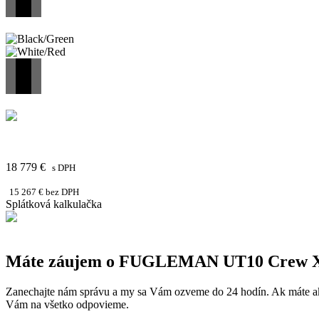
18 779 €
s DPH
15 267 € bez DPH
Splátková kalkulačka
Máte záujem o
FUGLEMAN UT10 Crew 
Zanechajte nám správu a my sa Vám ozveme do 24 hodín. Ak máte akékoľv
Vám na všetko odpovieme.